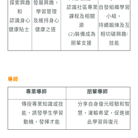
探索興趣
發展興趣，
認識社區專業
自發組織學習
和
學習管理
課程及相關
小組，
認識身心
及維持身心
源
持續鍛煉及互
健康貼士
健康之道
(2)裝備成為
相切磋興趣/
朋輩支援
技能
導師
專業導師
朋輩導師
傳授專業知識或技
分享自身復元經驗和智
能，誘發學生學習
慧，灌輸希望，促進彼
動機，發揮才能
此學習與復元