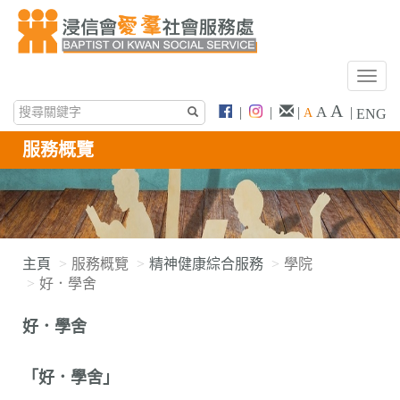
T
o
A
A
|
|
|
|
A
ENG
g
g
服務概覽
l
e
n
a
v
i
主頁
服務概覽
精神健康綜合服務
學院
g
好．學舍
a
t
好．學舍
i
o
n
「好．學舍」