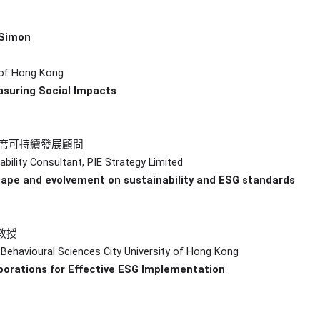
 Simon
 of Hong Kong
asuring Social Impacts
經理及首席可持續發展顧問
ability Consultant, PIE Strategy Limited
scape and evolvement on sustainability and ESG standards
教授
Behavioural Sciences City University of Hong Kong
rporations for Effective ESG Implementation