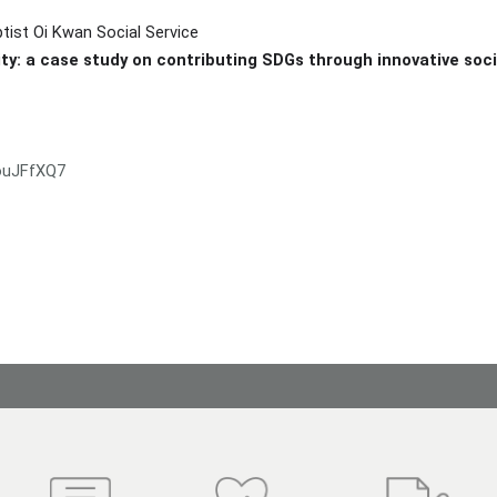
ptist Oi Kwan Social Service
ty: a case study on contributing SDGs through innovative soci
ouJFfXQ7