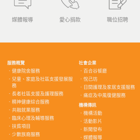
媒體報導
愛心捐款
職位招聘
服務概覽
社會企業
健康院舍服務
百合谷餐廳
兒童、家庭及社區支援發展服
悅己坊
務
日間護理及家居支援服務
長者社區支援及護理服務
痛症及中風復健服務
精神健康綜合服務
機構傳訊
共融就業服務
機構活動
臨床心理及輔導服務
活動影片
扶貧項目
新聞發布
少數族裔服務
媒體報導