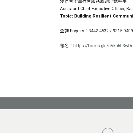
浸信會愛羣社會服務處助理總幹事
Assistant Chief Executive Officer, Ba
Topic: Building Resilient Communi
查詢 Enquiry：3442 4532 / 9315 9499
報名：
https://forms.gle/nVku6b3wD