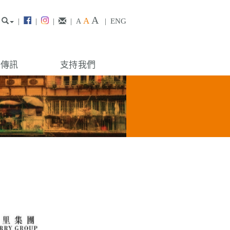
A
A
|
|
|
|
|
ENG
A
構傳訊
支持我們