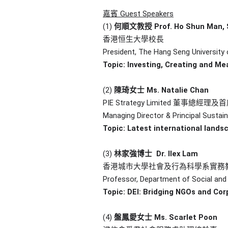
嘉賓 Guest Speakers
(1)
何順文教授
Prof. Ho Shun Man,
香港恒生大學校長
President, The Hang Seng University
Topic: Investing, Creating and Me
(2)
陳琦女士 Ms. Natalie Chan
PIE Strategy Limited 董事總
Managing Director & Principal Sustain
Topic: Latest international land
(3)
林家強博士 Dr. Ilex Lam
香港城市大學社會及行為科學系實務
Professor, Department of Social and 
Topic: DEI: Bridging NGOs and Co
(4)
盤鳳愛女士 Ms. Scarlet Poon