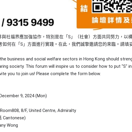
商界與社福界應加強協作，特別是在「S」（社會）方面共同努力，以
考如何在「S」方面進行實踐。在此，我們誠摯邀請您的來臨。請填
the business and social welfare sectors in Hong Kong should strengt
aring society. This forum will inspire us to consider how to put "S" 
vite you to join us! Please complete the form below.
ember 9, 2024 (Mon)
, 8/F, United Centre, Admiralty
Cantonese)
any Wong