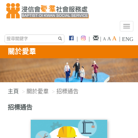
T
o
A
|
|
|
|
A
ENG
A
g
g
關於愛羣
l
e
n
a
v
主頁
關於愛羣
招標通告
i
g
招標通告
a
t
i
o