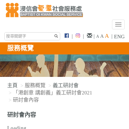
T
o
A
|
|
|
|
A
ENG
A
g
g
服務概覽
l
e
n
a
v
主頁
服務概覽
義工研討會
i
「港創意 講創義」義工研討會2021
g
研討會內容
a
t
研討會內容
i
o
Loading...