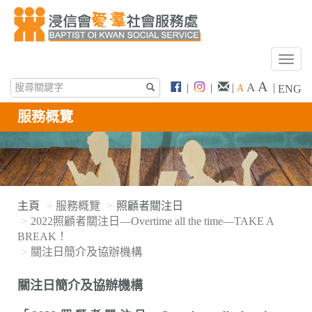
T
o
A
A
|
|
|
|
A
ENG
g
g
服務概覽
l
e
n
a
v
i
主頁
服務概覽
照顧者關注日
g
2022照顧者關注日—Overtime all the time—TAKE A
a
BREAK！
t
關注日簡介及協辦機構
i
o
關注日簡介及協辦機構
n