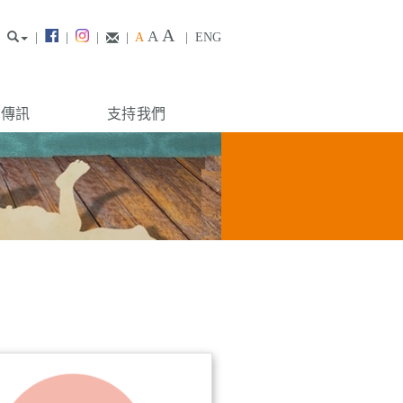
A
A
|
|
|
|
A
|
ENG
構傳訊
支持我們