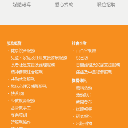
媒體報導
愛心捐款
職位招聘
服務概覽
社會企業
健康院舍服務
百合谷餐廳
兒童、家庭及社區支援發展服務
悅己坊
長者社區支援及護理服務
日間護理及家居支援服務
精神健康綜合服務
痛症及中風復健服務
共融就業服務
機構傳訊
臨床心理及輔導服務
機構活動
扶貧項目
活動影片
少數族裔服務
新聞發布
基督教事工
媒體報導
專業培訓
研究報告
跨服務協作
出版刊物