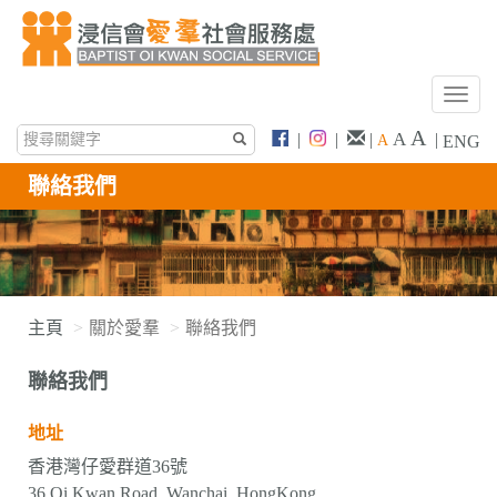
T
o
A
A
|
|
|
|
A
ENG
g
g
聯絡我們
l
e
n
a
v
i
主頁
關於愛羣
聯絡我們
g
a
聯絡我們
t
i
地址
o
n
香港灣仔愛群道36號
36 Oi Kwan Road, Wanchai, HongKong