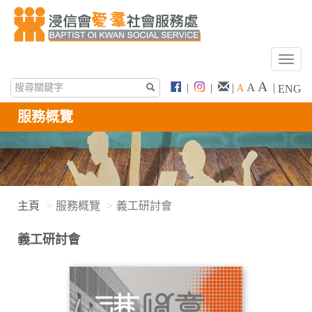
T
o
A
A
|
|
|
|
A
ENG
g
g
服務概覽
l
e
n
a
v
i
主頁
服務概覽
義工研討會
g
a
義工研討會
t
i
o
n