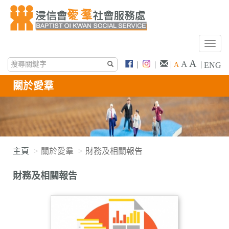
T
o
A
A
|
|
|
|
A
ENG
g
g
關於愛羣
l
e
n
a
v
i
主頁
關於愛羣
財務及相關報告
g
a
財務及相關報告
t
i
o
n