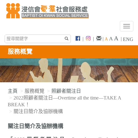
T
o
A
A
|
|
|
|
A
ENG
g
g
服務概覽
l
e
n
a
v
i
主頁
服務概覽
照顧者關注日
g
2022照顧者關注日—Overtime all the time—TAKE A
a
BREAK！
t
關注日簡介及協辦機構
i
o
關注日簡介及協辦機構
n