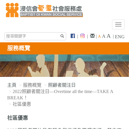
T
o
A
A
|
|
|
|
A
ENG
g
g
服務概覽
l
e
n
a
v
i
主頁
服務概覽
照顧者關注日
g
2022照顧者關注日—Overtime all the time—TAKE A
a
BREAK！
t
社區優惠
i
o
社區優惠
n