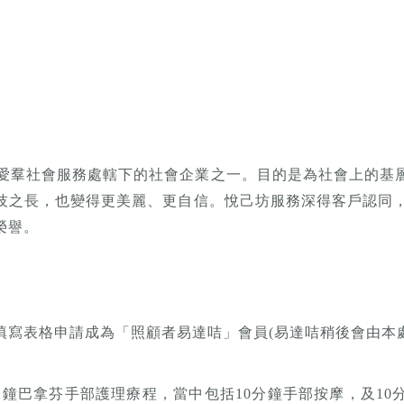
信會愛羣社會服務處轄下的社會企業之一。目的是為社會上的基
技之長，也變得更美麗、更自信。悅己坊服務深得客戶認同，於
榮譽。
表格申請成為「照顧者易達咭」會員(易達咭稍後會由本處Care
20分鐘巴拿芬手部護理療程，當中包括10分鐘手部按摩，及10分鐘