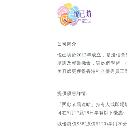
公司簡介:
悅己坊於2013年成立，是浸
培訓及就業機會，讓她們學習一
美容師更獲得香港社企優秀員工
提供優惠詳情:
「照顧者易達咭」持有人或即場填寫
可在5月27及28日享有以下優惠:
以優惠價$58(原價$120)享用