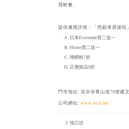
買軟餐。
提供優惠詳情：「照顧者易達咭」
日本Eversmile買二送一
House買二送一
增稠粉7折
正價貨品9折
門市地址: 深水埗青山道70號建
公司網址:
www.mch.hk
悅己坊