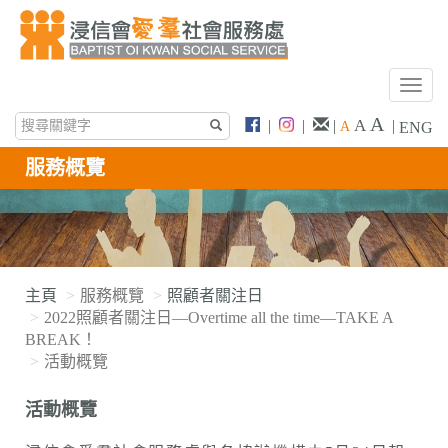
T
o
A
A
|
|
|
|
A
ENG
g
g
服務概覽
l
e
n
a
v
i
主頁
服務概覽
照顧者關注日
g
2022照顧者關注日—Overtime all the time—TAKE A
a
BREAK！
t
活動概覽
i
o
活動概覽
n