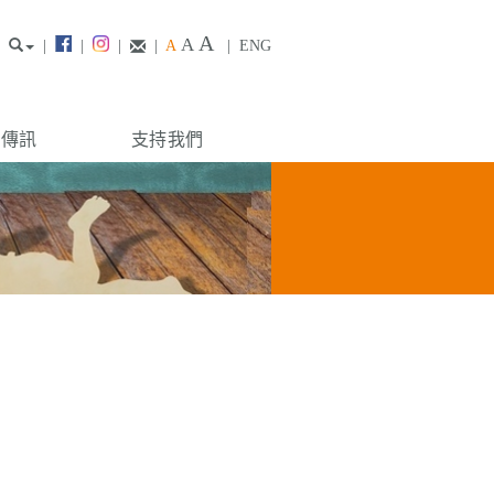
A
A
|
|
|
|
A
|
ENG
構傳訊
支持我們