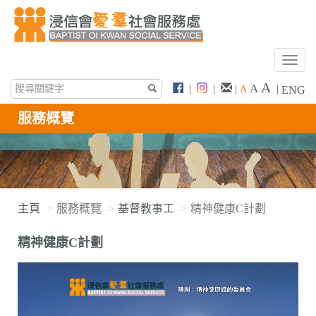
T
o
A
A
|
|
|
|
A
ENG
g
g
服務概覽
l
e
n
a
v
i
主頁
服務概覽
基督教事工
精神健康C計劃
g
a
精神健康C計劃
t
i
o
n