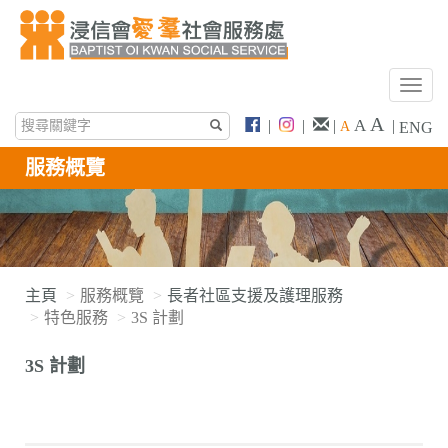
T
o
A
A
|
|
|
|
A
ENG
g
g
服務概覽
l
e
n
a
v
i
主頁
服務概覽
長者社區支援及護理服務
g
特色服務
3S 計劃
a
t
3S 計劃
i
o
n