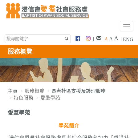
T
o
A
A
|
|
|
|
A
ENG
g
g
服務概覽
l
e
n
a
v
i
主頁
服務概覽
長者社區支援及護理服務
g
特色服務
愛羣學苑
a
t
愛羣學苑
i
o
學苑簡介
n
浸信會愛羣社會服務處長者綜合服務參加由「香港社