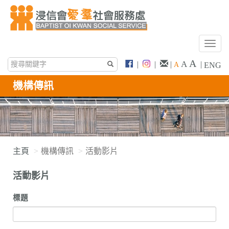
T
o
A
A
|
|
|
|
A
ENG
g
g
機構傳訊
l
e
n
a
v
i
主頁
機構傳訊
活動影片
g
a
活動影片
t
i
標題
o
n