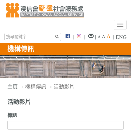
T
o
A
|
|
|
|
A
ENG
A
g
g
機構傳訊
l
e
n
a
v
主頁
機構傳訊
活動影片
i
g
活動影片
a
t
標題
i
o