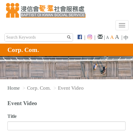
T
o
A
|
|
|
A
|
中
A
g
g
Corp. Com.
l
e
n
a
v
Home
Corp. Com.
Event Video
i
g
Event Video
a
t
Title
i
o