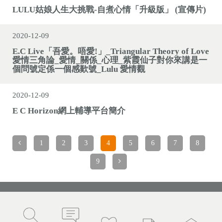
LULU姑娘人生大挑戰-自煮心情「升級版」 (宣傳片)
2020-12-09
E.C Live「吾愛。唔愛!」_Triangular Theory of Love
愛情三角論_愛情_關係_心理_紫霞仙子對你來講是一
個問號定係一個感歎號_Lulu 愛情觀
2020-12-09
E C Horizon網上輔導平台簡介
1
2
3
4
5
6
7
8
9