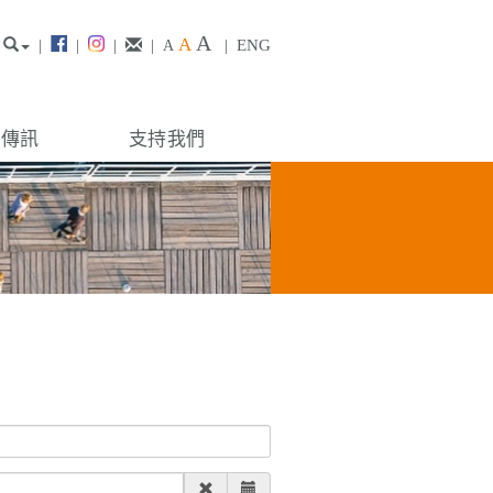
A
A
|
|
|
|
|
ENG
A
構傳訊
支持我們