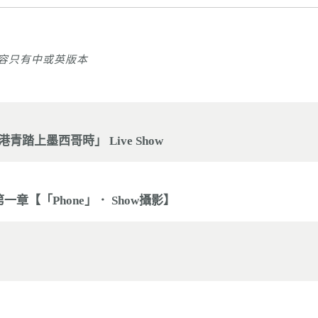
容只有中或英版本
k之港青踏上墨西哥時」 Live Show
」 第一章【「Phone」． Show攝影】