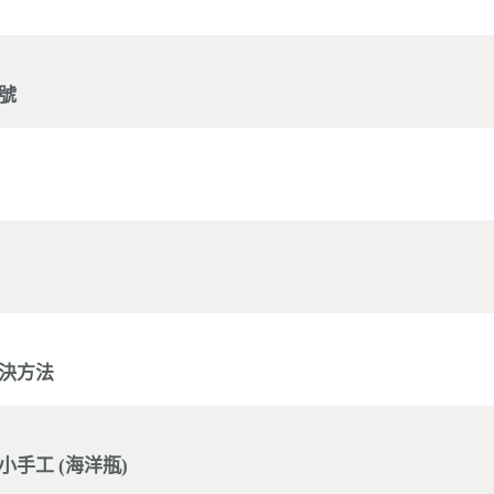
號
決方法
手工 (海洋瓶)