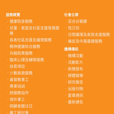
服務概覽
社會企業
健康院舍服務
百合谷餐廳
兒童、家庭及社區支援發展服
悅己坊
務
日間護理及家居支援服務
長者社區支援及護理服務
痛症及中風復健服務
精神健康綜合服務
機構傳訊
共融就業服務
機構活動
臨床心理及輔導服務
活動影片
扶貧項目
新聞發布
少數族裔服務
媒體報導
基督教事工
研究報告
專業培訓
出版刊物
跨服務協作
愛羣通訊
境外事工
最新通告
照顧者關注日
義工研討會