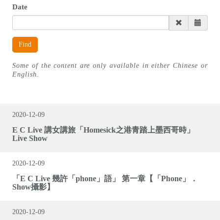
Date
Find
Some of the content are only available in either Chinese or
English.
2020-12-09
E C Live 講女講旅「Homesick之港青踏上墨西哥時」
Live Show
2020-12-09
「E C Live 幾許「phone」語」 第一章【「Phone」．
Show攝影】
2020-12-09