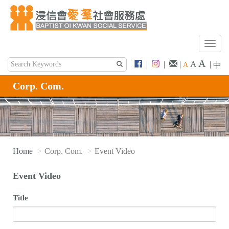
T
o
A
A
|
|
|
|
A
中
g
g
Corp. Com.
l
e
n
a
v
i
Home
Corp. Com.
Event Video
g
a
Event Video
t
i
Title
o
n