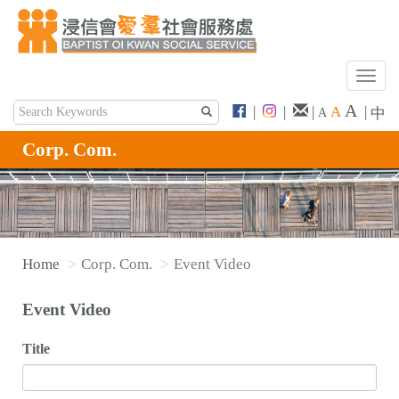
T
o
A
|
|
|
A
|
中
A
g
g
Corp. Com.
l
e
n
a
v
Home
Corp. Com.
Event Video
i
g
Event Video
a
t
Title
i
o