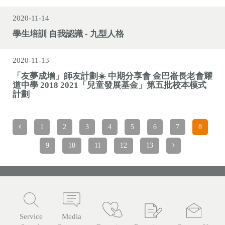
2020-11-14
學生培訓 自我認識 - 九型人格
2020-11-13
「友夢成增」師友計劃☀️ 中期分享會 金巴崙長老會耀
道中學 2018 2021「兒童發展基金」第五批校本模式
計劃
1
2
3
4
5
6
7
8
9
10
11
12
13
Service
Media