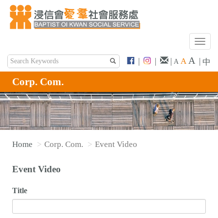
T
o
A
|
|
|
A
|
中
A
g
g
Corp. Com.
l
e
n
a
v
Home
Corp. Com.
Event Video
i
g
Event Video
a
t
Title
i
o