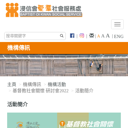
T
o
A
A
|
|
|
|
A
ENG
g
g
機構傳訊
l
e
n
a
v
i
主頁
機構傳訊
機構活動
g
基督教社會關懷 研討會2022
活動簡介
a
t
活動簡介
i
o
n