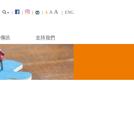
A
A
|
|
|
|
A
|
ENG
構傳訊
支持我們