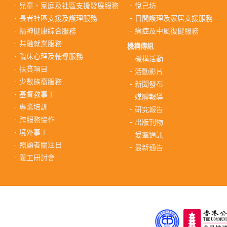
兒童、家庭及社區支援發展服務
悅己坊
長者社區支援及護理服務
日間護理及家居支援服務
精神健康綜合服務
痛症及中風復健服務
共融就業服務
機構傳訊
臨床心理及輔導服務
機構活動
扶貧項目
活動影片
少數族裔服務
新聞發布
基督教事工
媒體報導
專業培訓
研究報告
跨服務協作
出版刊物
境外事工
愛羣通訊
照顧者關注日
最新通告
義工研討會