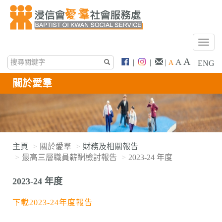
T
o
A
A
|
|
|
|
A
ENG
g
g
關於愛羣
l
e
n
a
v
i
主頁
關於愛羣
財務及相關報告
g
最高三層職員薪酬檢討報告
2023-24 年度
a
t
2023-24 年度
i
o
下載2023-24年度報告
n