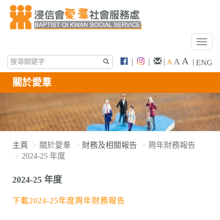
T
o
A
A
|
|
|
|
A
ENG
g
g
關於愛羣
l
e
n
a
v
i
主頁
關於愛羣
財務及相關報告
周年財務報告
g
2024-25 年度
a
t
2024-25 年度
i
o
下載2024-25年度周年財務報告
n