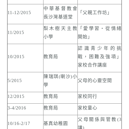
中華基督教會
11-12/2015
「父親工作坊」
長沙灣基道堂
梨木樹天主教
「愛學習‧從情緒
11/2015
小學
開始」
認識青少年的挑
10/2015
教育局
戰，困難及強項」
家校合作講座
陳瑞琪(喇沙)小
5/2015
父母的心靈空間
學
12/2015
教育局
家校同行
3-4/2016
教育局
家校童心
父母關係與管教(3
10/16-2/17
基真幼稚園
講)