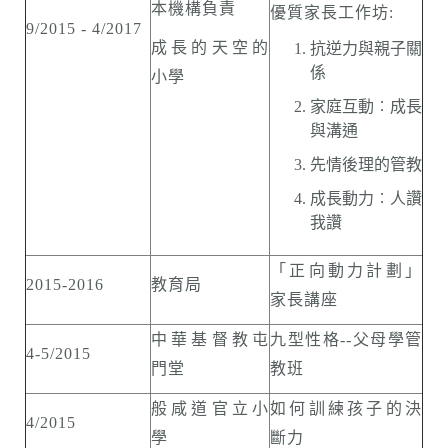
本機構負責
優質家長工作坊:
9/2015 - 4/2017
成長的天空的
抗逆力與親子關
係
小學
家庭互動︰成長
與溝通
先情後理的管教
成長動力︰人讚
我讚
「正向動力計劃」
2015-2016
教育局
家長講座
中華基督教屯
九型性格--父母學管
4-5/2015
門堂
教班
般咸道官立小
如何訓練孩子的決
4/2015
學
斷力