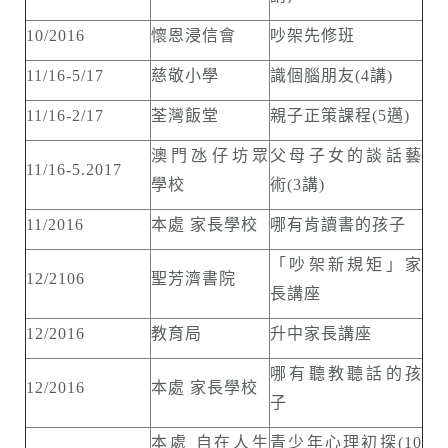
10/2016
懷恩浸信會
吵架先修班
11/16-5/17
慈敬小學
識個腦朋友(4講)
11/16-2/17
荃灣飯堂
親子正策課程(5邁)
澳門氹仔坊眾
父母子女的談話藝
11/16-5.2017
學校
術(3講)
11/2016
本處 家長學校
哪有肯讀書的孩子
「吵架新規矩」家
12/2106
聖芳濟書院
長講座
12/2016
教育局
升中家長講座
哪有聽教聽話的孩
12/2016
本處 家長學校
子
本處 自在人生
青少年心理初探(10