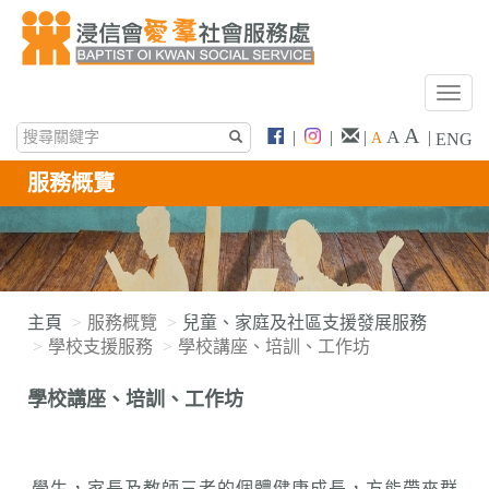
T
o
A
A
|
|
|
|
A
ENG
g
g
服務概覽
l
e
n
a
v
i
主頁
服務概覽
兒童、家庭及社區支援發展服務
g
學校支援服務
學校講座、培訓、工作坊
a
t
學校講座、培訓、工作坊
i
o
n
學生，家長及教師三者的個體健康成長，方能帶來群