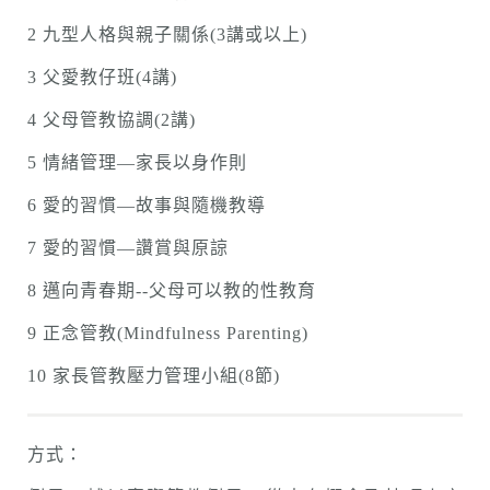
2 九型人格與親子關係(3講或以上)
3 父愛教仔班(4講)
4 父母管教協調(2講)
5 情緒管理—家長以身作則
6 愛的習慣—故事與隨機教導
7 愛的習慣—讚賞與原諒
8 邁向青春期--父母可以教的性教育
9 正念管教(Mindfulness Parenting)
10 家長管教壓力管理小組(8節)
方式：