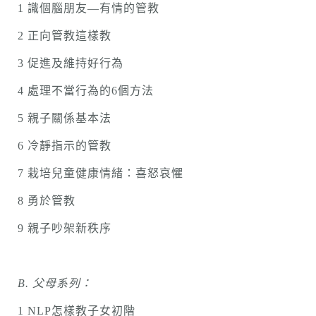
1 識個腦朋友—有情的管教
2 正向管教這樣教
3 促進及維持好行為
4 處理不當行為的6個方法
5 親子關係基本法
6 冷靜指示的管教
7 栽培兒童健康情緒：喜怒哀懼
8 勇於管教
9 親子吵架新秩序
B.
父母系列：
1 NLP怎樣教子女初階