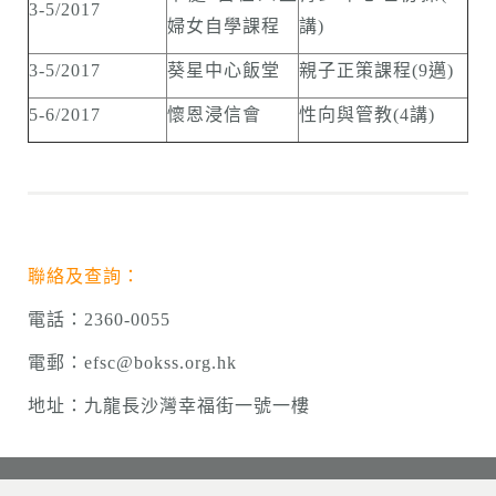
3-5/2017
婦女自學課程
講)
3-5/2017
葵星中心飯堂
親子正策課程(9邁)
5-6/2017
懷恩浸信會
性向與管教(4講)
聯絡及查詢：
電話：2360-0055
電郵：efsc@bokss.org.hk
地址：九龍長沙灣幸福街一號一樓