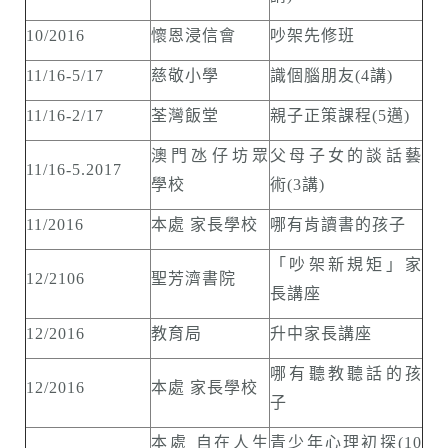
10/2016
懷恩浸信會
吵架先修班
11/16-5/17
慈敬小學
識個腦朋友(4講)
11/16-2/17
荃灣飯堂
親子正策課程(5邁)
澳門氹仔坊眾
父母子女的談話藝
11/16-5.2017
學校
術(3講)
11/2016
本處 家長學校
哪有肯讀書的孩子
「吵架新規矩」家
12/2106
聖芳濟書院
長講座
12/2016
教育局
升中家長講座
哪有聽教聽話的孩
12/2016
本處 家長學校
子
本處 自在人生
青少年心理初探(10