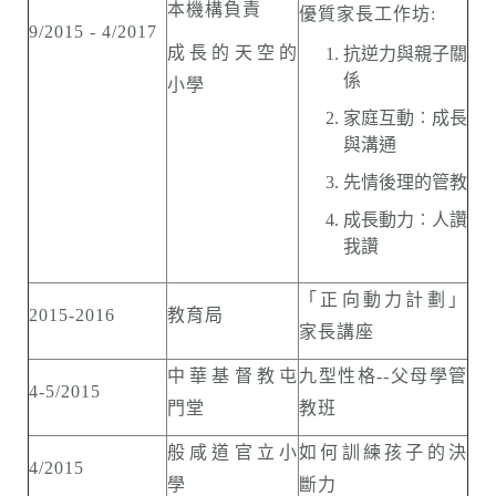
本機構負責
優質家長工作坊:
9/2015 - 4/2017
成長的天空的
抗逆力與親子關
係
小學
家庭互動︰成長
與溝通
先情後理的管教
成長動力︰人讚
我讚
「正向動力計劃」
2015-2016
教育局
家長講座
中華基督教屯
九型性格--父母學管
4-5/2015
門堂
教班
般咸道官立小
如何訓練孩子的決
4/2015
學
斷力