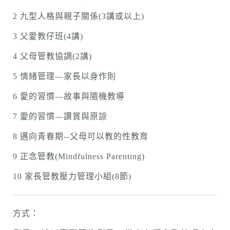
2 九型人格與親子關係(3講或以上)
3 父愛教仔班(4講)
4 父母管教協調(2講)
5 情緒管理—家長以身作則
6 愛的習慣—故事與隨機教導
7 愛的習慣—讚賞與原諒
8 邁向青春期--父母可以教的性教育
9 正念管教(Mindfulness Parenting)
10 家長管教壓力管理小組(8節)
方式：