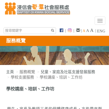
T
o
A
A
|
|
|
|
A
ENG
g
g
服務概覽
l
e
n
a
v
i
主頁
服務概覽
兒童、家庭及社區支援發展服務
g
學校支援服務
學校講座、培訓、工作坊
a
t
學校講座、培訓、工作坊
i
o
n
學生，家長及教師三者的個體健康成長，方能帶來群