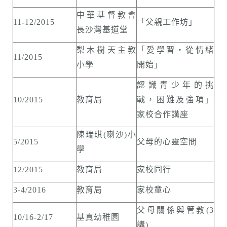
中華基督教會
11-12/2015
「父親工作坊」
長沙灣基道堂
梨木樹天主教
「愛學習‧從情緒
11/2015
小學
開始」
認識青少年的挑
10/2015
教育局
戰，困難及強項」
家校合作講座
陳瑞琪(喇沙)小
5/2015
父母的心靈空間
學
12/2015
教育局
家校同行
3-4/2016
教育局
家校童心
父母關係與管教(3
10/16-2/17
基真幼稚園
講)