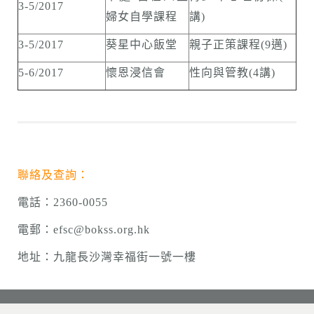
3-5/2017
婦女自學課程
講)
3-5/2017
葵星中心飯堂
親子正策課程(9邁)
5-6/2017
懷恩浸信會
性向與管教(4講)
聯絡及查詢：
電話：2360-0055
電郵：efsc@bokss.org.hk
地址：九龍長沙灣幸福街一號一樓