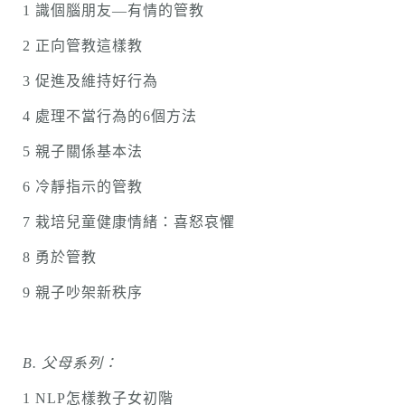
1 識個腦朋友—有情的管教
2 正向管教這樣教
3 促進及維持好行為
4 處理不當行為的6個方法
5 親子關係基本法
6 冷靜指示的管教
7 栽培兒童健康情緒：喜怒哀懼
8 勇於管教
9 親子吵架新秩序
B.
父母系列：
1 NLP怎樣教子女初階