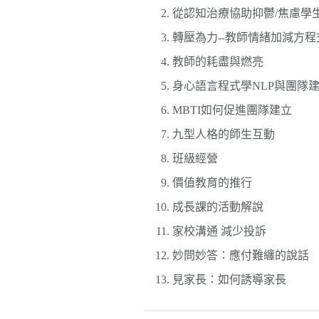
從認知治療協助抑鬱/焦慮學
轉壓為力--教師情緒加減方程
教師的耗盡與燃亮
身心語言程式學NLP與團隊
MBTI如何促進團隊建立
九型人格的師生互動
班級經營
價值教育的推行
成長課的活動解說
家校溝通 減少投訴
妙問妙答：應付難纏的說話
見家長：如何誘導家長