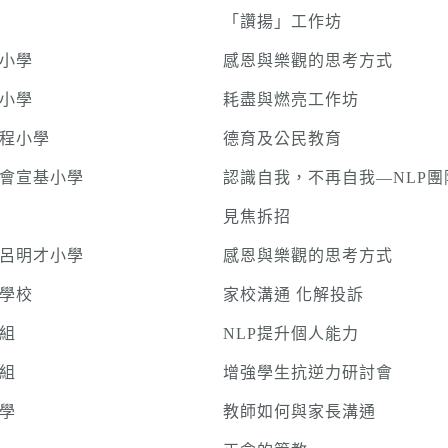
「讚揚」工作坊
小學
感恩與樂觀的思考方式
小學
耗盡與燃亮工作坊
程小學
德育及公民教育
會宣基小學
認識自我，不再自我—NLP團
見焦拆招
呂明才小學
感恩與樂觀的思考方式
學校
家校溝通 化解投訴
組
NLP提升個人能力
組
增強學生抗逆力研討會
學
教師如何與家長溝通