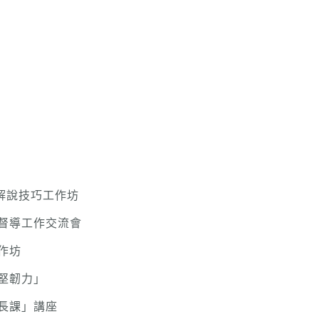
-解說技巧工作坊
督導工作交流會
作坊
堅韌力」
長課」講座