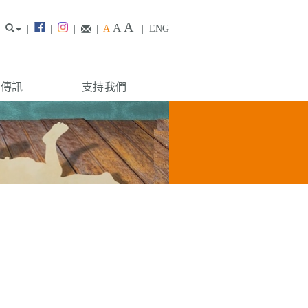
A
A
|
|
|
|
A
|
ENG
構傳訊
支持我們