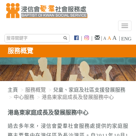
T
o
A
|
|
|
A
|
ENG
A
g
g
服務概覽
l
e
n
a
v
主頁
服務概覽
兒童、家庭及社區支援發展服務
i
中心服務
港島東家庭成長及發展服務中心
g
a
港島東家庭成長及發展服務中心
t
i
過去多年來，浸信會愛羣社會服務處提供的家庭服
o
務主要集中在灣仔區及長沙灣區。自2011年10月1