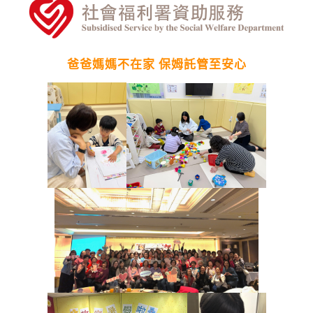
n
爸爸媽媽不在家 保姆託管至安心