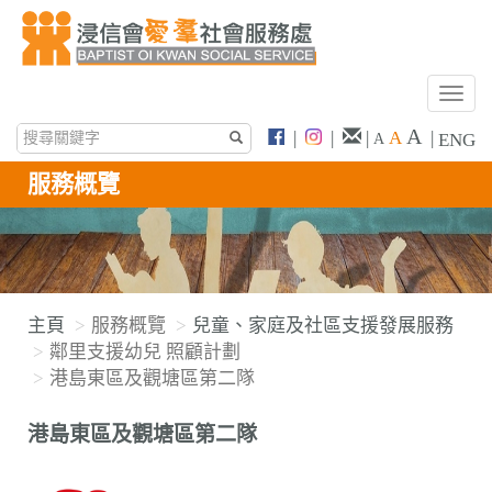
T
o
A
|
|
|
A
|
ENG
A
g
g
服務概覽
l
e
n
a
v
主頁
服務概覽
兒童、家庭及社區支援發展服務
i
鄰里支援幼兒 照顧計劃
g
港島東區及觀塘區第二隊
a
t
港島東區及觀塘區第二隊
i
o