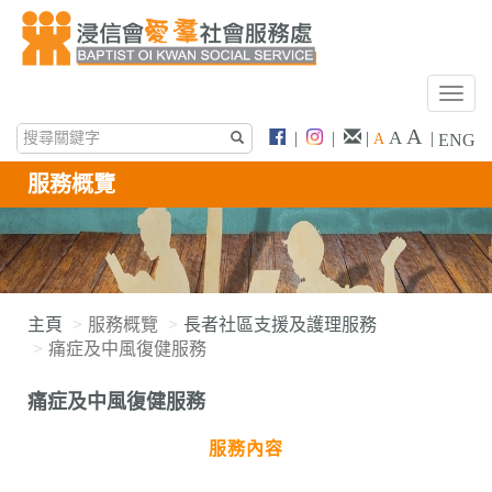
T
o
A
A
|
|
|
|
A
ENG
g
g
服務概覽
l
e
n
a
v
i
主頁
服務概覽
長者社區支援及護理服務
g
痛症及中風復健服務
a
t
痛症及中風復健服務
i
o
服務內容
n