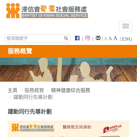
T
o
A
A
|
|
|
|
A
ENG
g
g
服務概覽
l
e
n
a
v
i
主頁
服務概覽
精神健康綜合服務
g
躍動同行先導計劃
a
t
躍動同行先導計劃
i
o
n