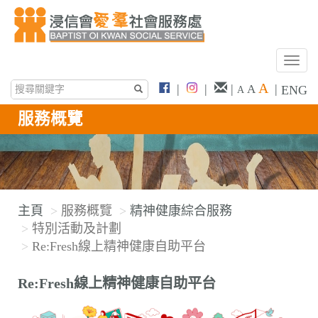
T
o
A
|
|
|
|
A
ENG
A
g
g
服務概覽
l
e
n
a
v
主頁
服務概覽
精神健康綜合服務
i
特別活動及計劃
g
Re:Fresh線上精神健康自助平台
a
t
Re:Fresh線上精神健康自助平台
i
o