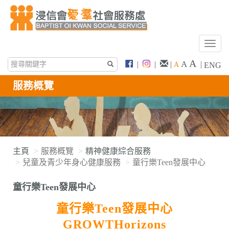
T
o
A
A
|
|
|
|
A
ENG
g
g
服務概覽
l
e
n
a
v
i
主頁
服務概覽
精神健康綜合服務
g
兒童及青少年身心健康服務
童行樂Teen發展中心
a
t
童行樂Teen發展中心
i
o
童行樂Teen發展中心
n
GROWTHorizons