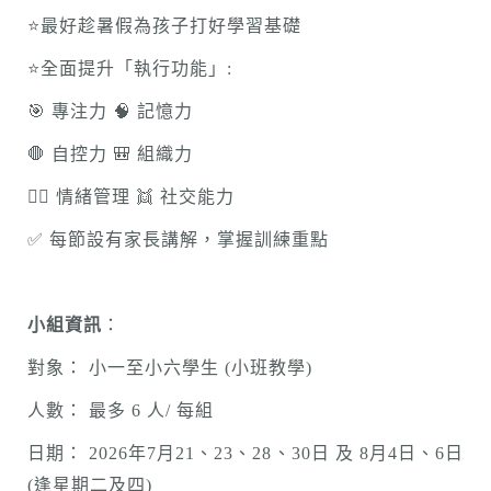
⭐️最好趁暑假為孩子打好學習基礎
⭐️全面提升「執行功能」:
🎯 專注力 🧠 記憶力
🛑 自控力 🎒 組織力
🧘‍♂️ 情緒管理 👯 社交能力
✅ 每節設有家長講解，掌握訓練重點
小組資訊
：
對象： 小一至小六學生 (小班教學)
人數： 最多 6 人/ 每組
日期： 2026年7月21、23、28、30日 及 8月4日、6日
(逢星期二及四)