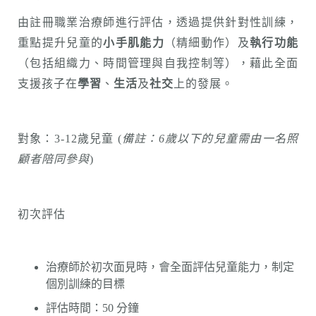
由註冊職業治療師進行評估，透過提供針對性訓練，
重點提升兒童的
小手肌能力
（精細動作）及
執行功能
（包括組織力、時間管理與自我控制等），藉此全面
支援孩子在
學習
、
生活
及
社交
上的發展。
對象：3-12歲兒童 (
備註：
6
歲以下的兒童需由一名照
顧者陪同參與
)
初次評估
治療師於初次面見時，會全面評估兒童能力，制定
個別訓練的目標
評估時間：50 分鐘