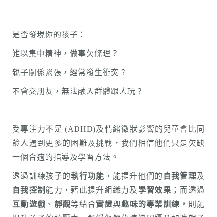
是否發現你的孩子：
難以集中精神，做事欠條理？
親子關係緊張，經常發生衝突？
不會交朋友，無法融入群體跟人玩？
受專注力不足 (ADHD)及情緒徵狀影響的兒童會比同
齡人遇到更多的困難及挑戰，我們相信他們只是欠缺
一個合適的指導及學習方法。
透過訓練孩子的
執行功能
，能提升他們的
自我管理
及
自我控制
能力，藉此提升組織力及
學習效果
；而透過
互動遊戲
、
靜觀
等結合
實證
與
趣味的專業訓練，
則能