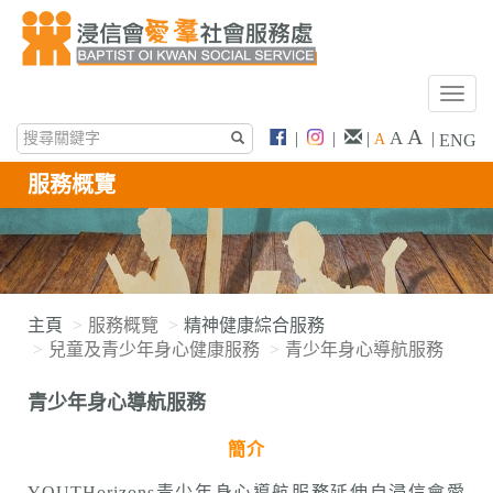
T
o
A
A
|
|
|
|
A
ENG
g
g
服務概覽
l
e
n
a
v
i
主頁
服務概覽
精神健康綜合服務
g
兒童及青少年身心健康服務
青少年身心導航服務
a
t
青少年身心導航服務
i
o
簡介
n
YOUTHorizons青少年身心導航服務延伸自浸信會愛