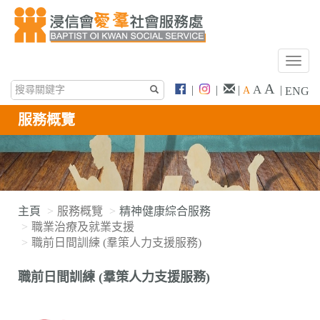
T
o
A
A
|
|
|
|
A
ENG
g
g
服務概覽
l
e
n
a
v
i
主頁
服務概覽
精神健康綜合服務
g
職業治療及就業支援
a
職前日間訓練 (羣策人力支援服務)
t
i
職前日間訓練 (羣策人力支援服務)
o
n