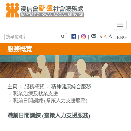
T
o
A
|
|
|
A
|
ENG
A
g
g
服務概覽
l
e
n
a
v
主頁
服務概覽
精神健康綜合服務
i
職業治療及就業支援
g
職前日間訓練 (羣策人力支援服務)
a
t
職前日間訓練 (羣策人力支援服務)
i
o