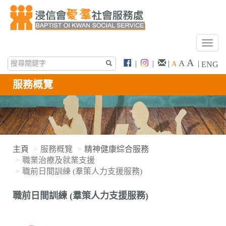
T
o
A
A
|
|
|
|
A
ENG
g
g
服務概覽
l
e
n
a
v
i
主頁
服務概覽
精神健康綜合服務
g
職業治療及就業支援
a
職前日間訓練 (羣策人力支援服務)
t
i
職前日間訓練 (羣策人力支援服務)
o
n