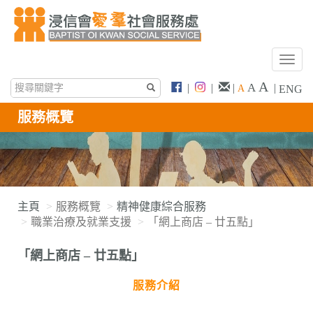
T
o
A
A
|
|
|
|
A
ENG
g
g
服務概覽
l
e
n
a
v
i
主頁
服務概覽
精神健康綜合服務
g
職業治療及就業支援
「網上商店 – 廿五點」
a
t
「網上商店 – 廿五點」
i
o
服務介紹
n