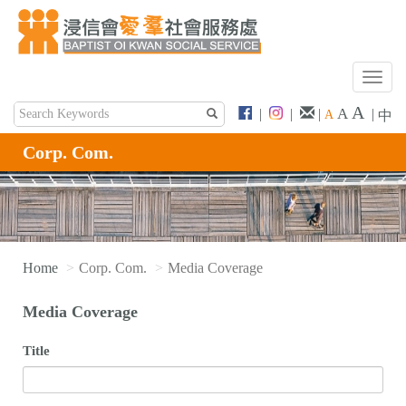
T
o
A
A
|
|
|
|
A
中
g
g
Corp. Com.
l
e
n
a
v
i
Home
Corp. Com.
Media Coverage
g
a
Media Coverage
t
i
Title
o
n