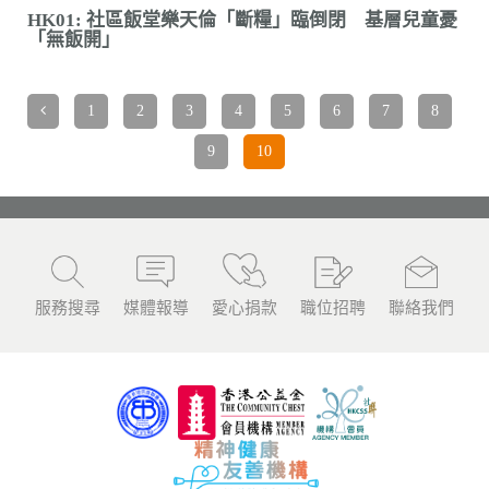
HK01: 社區飯堂樂天倫「斷糧」臨倒閉 基層兒童憂
「無飯開」
1
2
3
4
5
6
7
8
9
10
服務搜尋
媒體報導
愛心捐款
職位招聘
聯絡我們