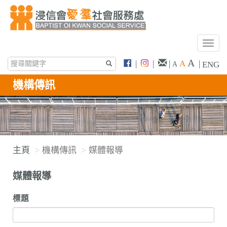
T
o
A
|
|
|
A
|
ENG
A
g
g
機構傳訊
l
e
n
a
v
主頁
機構傳訊
媒體報導
i
g
媒體報導
a
t
標題
i
o