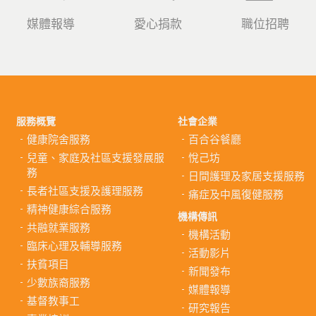
媒體報導
愛心捐款
職位招聘
服務概覽
社會企業
健康院舍服務
百合谷餐廳
兒童、家庭及社區支援發展服
悅己坊
務
日間護理及家居支援服務
長者社區支援及護理服務
痛症及中風復健服務
精神健康綜合服務
機構傳訊
共融就業服務
機構活動
臨床心理及輔導服務
活動影片
扶貧項目
新聞發布
少數族裔服務
媒體報導
基督教事工
研究報告