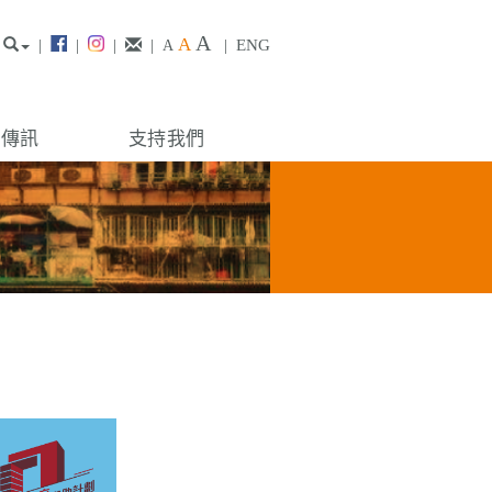
A
A
|
|
|
|
|
ENG
A
構傳訊
支持我們