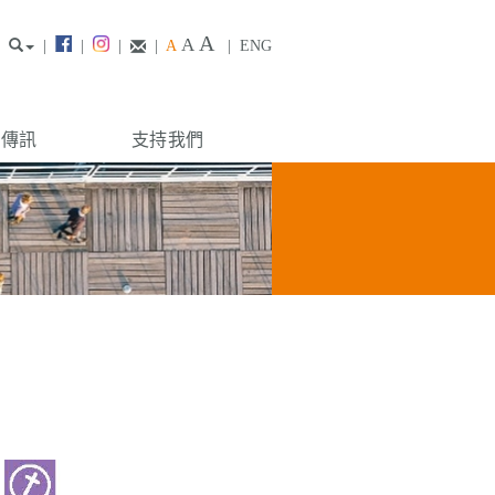
A
A
|
|
|
|
A
|
ENG
構傳訊
支持我們