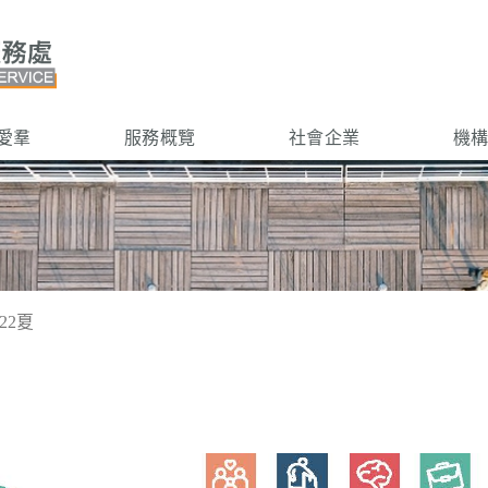
愛羣
服務概覽
社會企業
機
022夏