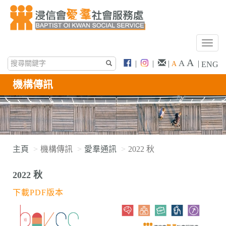
T
o
A
A
|
|
|
|
A
ENG
g
g
機構傳訊
l
e
n
a
v
i
主頁
機構傳訊
愛羣通訊
2022 秋
g
a
2022 秋
t
i
下載PDF版本
o
n