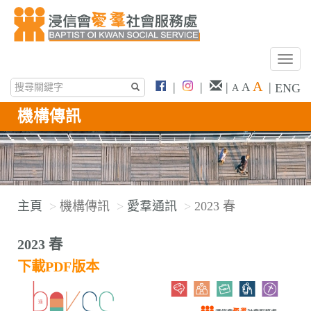
T
o
A
|
|
|
|
A
ENG
A
g
g
機構傳訊
l
e
n
a
v
主頁
機構傳訊
愛羣通訊
2023 春
i
g
2023 春
a
下載PDF版本
t
i
o