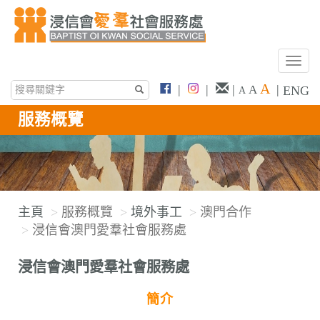
T
o
A
|
|
|
|
A
ENG
A
g
g
服務概覽
l
e
n
a
v
主頁
服務概覽
境外事工
澳門合作
i
浸信會澳門愛羣社會服務處
g
a
浸信會澳門愛羣社會服務處
t
i
簡介
o