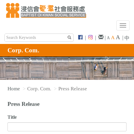
T
o
A
|
|
|
A
|
中
A
g
g
Corp. Com.
l
e
n
a
v
Home
Corp. Com.
Press Release
i
g
Press Release
a
t
Title
i
o